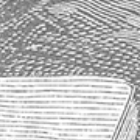
Antique Absinthe Spoon,
Antique Absinthe Spoon,
Spikes (Épis #1 *) -
Spikes (Épis #1 *) -
45569-K
45569-O
Your price:
$22.99
Your price:
$22.99
1
2
Next