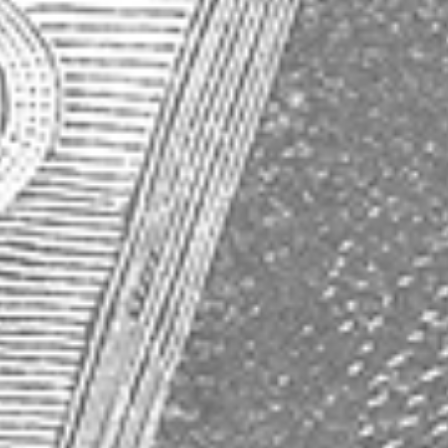
Terms of Service
Blog
Sitemap
About Absinthe
History of Absinthe
How to Properly Prepare an Absinthe
Why Absinthe Was Banned
Absinthe Frequently Asked Questions
Subscribe to our newsletter
Get the latest updates on new products and upcoming sales
Email
Address