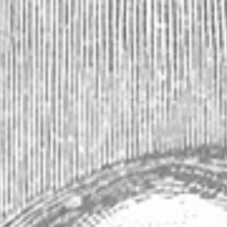
Antique Absinthe Spoons -
Spikes
Antique Absinthe Spoons - Spikes
Antique Absinthe Spoons - Stars
Sort By: